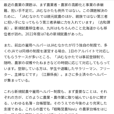
最近の農業の課題は、まず農業者・農家の高齢化と事業の承継
難、担い手不足だ。JAむなかたも例外ではない。この課題解決の
ために、「JAむなかたでは親元就農のほか、親族ではない第三者
に担い手になってもらう第三者承継に力を入れています」（古和課
長）。新規就農移住者は、九州はもちろんのこと北海道からも移
住者が訪れ、2022年度は7名の新規就農があった。
また、前出の雇用ヘルパーはJAむなかたが行う独自の制度で、多
くのJAでは同様の制度を運営する場合、1日のアルバイトで対応し
てもらうケースが多いところ、「JAむなかたでは事前登録制で、
随時、農家の収穫やたねまきなどの時間に応じて対応してもらって
います。登録している方は、学生や退職したサラリーマン、フリー
ター、主婦などです」（江藤係長）。まさに多士済々のヘルパー
が集まっている。
これら新規就農や雇用ヘルパー制度も、まず重要なことは、それ
ぞれの方が、どのように農業・農作業に取り組んでいるかに関す
る、いわゆる名簿・台帳管理。そのうえでの今後のより充実した
支援である。これらの面でも『戦略営農Navi』の農家台帳をはじ